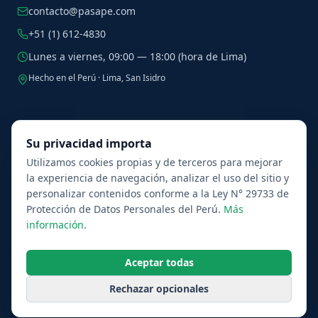
contacto@pasape.com
+51 (1) 612-4830
Lunes a viernes, 09:00 — 18:00 (hora de Lima)
Hecho en el Perú · Lima, San Isidro
Legal
Su privacidad importa
Política de Privacidad
Utilizamos cookies propias y de terceros para mejorar
Política de Cookies
la experiencia de navegación, analizar el uso del sitio y
personalizar contenidos conforme a la Ley N° 29733 de
Términos y Condiciones
Protección de Datos Personales del Perú.
Más
información
.
© 2026 Pasape — Plataforma de Asesoría Estratégica del Perú S.A.C.
Aceptar todas
Todos los derechos reservados.
Rechazar opcionales